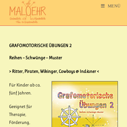
MENÜ
GRAFOMOTORISCHE ÜBUNGEN 2
Reihen – Schwünge – Muster
> Ritter, Piraten, Wikinger, Cowboys & Ind
i
aner <
Für Kinder ab ca.
fünf Jahren.
Geeignet für
Therapie,
Förderung,